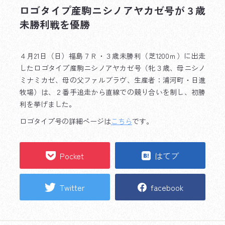
ロゴタイプ産駒ニシノアヤカゼ号が３歳
未勝利戦を優勝
４月21日（日）福島７Ｒ・３歳未勝利（芝1200ｍ）に出走
したロゴタイプ産駒ニシノアヤカゼ号（牝３歳、母ニシノ
ミナミカゼ、母の父ファルブラヴ、生産者：浦河町・日進
牧場）は、２番手追走から直線での競り合いを制し、初勝
利を挙げました。
ロゴタイプ号の詳細ページは
こちら
です。
Pocket
はてブ
Twitter
facebook