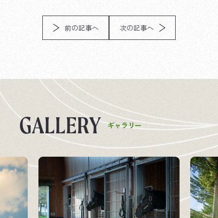
前の記事へ
次の記事へ
G
A
L
L
E
R
Y
ギ
ャ
ラ
リ
ー