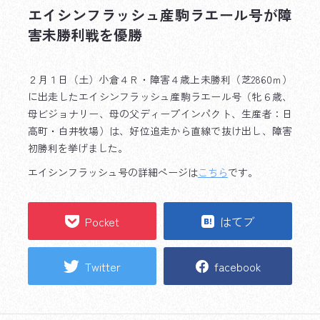
エイシンフラッシュ産駒ラエール号が障
害未勝利戦を優勝
２月１日（土）小倉４Ｒ・障害４歳上未勝利（芝2860ｍ）
に出走したエイシンフラッシュ産駒ラエール号（牝６歳、
母ビジョナリー、母の父ディープインパクト、生産者：日
高町・白井牧場）は、好位追走から直線で抜け出し、障害
初勝利を挙げました。
エイシンフラッシュ号の詳細ページは
こちら
です。
Pocket
はてブ
Twitter
facebook