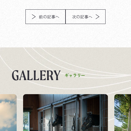
前の記事へ
次の記事へ
G
A
L
L
E
R
Y
ギ
ャ
ラ
リ
ー