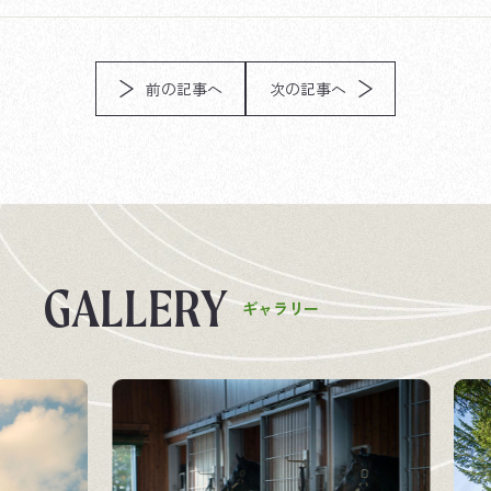
前の記事へ
次の記事へ
G
A
L
L
E
R
Y
ギ
ャ
ラ
リ
ー