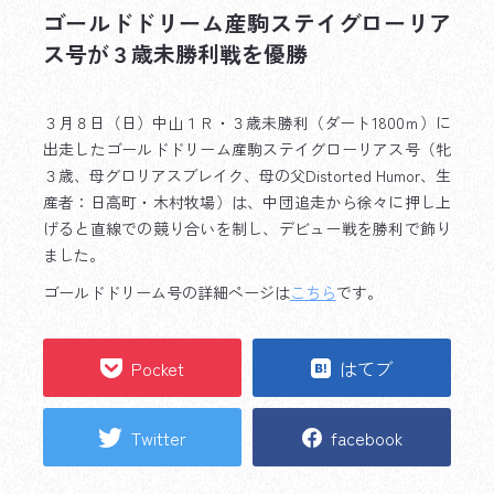
ゴールドドリーム産駒ステイグローリア
ス号が３歳未勝利戦を優勝
３月８日（日）中山１Ｒ・３歳未勝利（ダート1800ｍ）に
出走したゴールドドリーム産駒ステイグローリアス号（牝
３歳、母グロリアスブレイク、母の父Distorted Humor、生
産者：日高町・木村牧場）は、中団追走から徐々に押し上
げると直線での競り合いを制し、デビュー戦を勝利で飾り
ました。
ゴールドドリーム号の詳細ページは
こちら
です。
Pocket
はてブ
Twitter
facebook