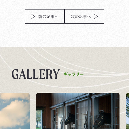
前の記事へ
次の記事へ
G
A
L
L
E
R
Y
ギ
ャ
ラ
リ
ー