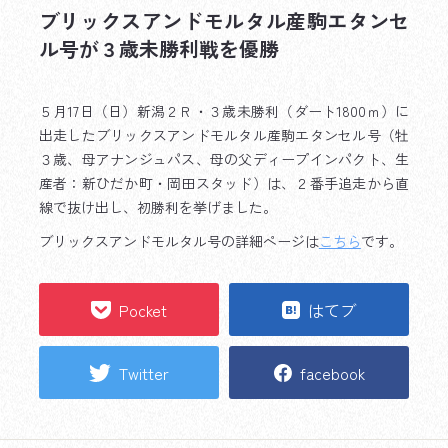
ブリックスアンドモルタル産駒エタンセ
ル号が３歳未勝利戦を優勝
５月17日（日）新潟２Ｒ・３歳未勝利（ダート1800ｍ）に
出走したブリックスアンドモルタル産駒エタンセル号（牡
３歳、母アナンジュパス、母の父ディープインパクト、生
産者：新ひだか町・岡田スタッド）は、２番手追走から直
線で抜け出し、初勝利を挙げました。
ブリックスアンドモルタル号の詳細ページは
こちら
です。
Pocket
はてブ
Twitter
facebook