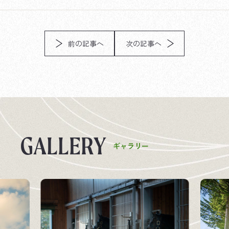
前の記事へ
次の記事へ
G
A
L
L
E
R
Y
ギ
ャ
ラ
リ
ー