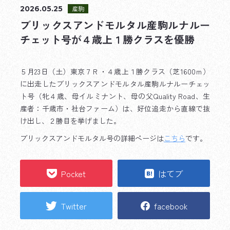
2026.05.25
産駒
ブリックスアンドモルタル産駒ルナルー
チェット号が４歳上１勝クラスを優勝
５月23日（土）東京７Ｒ・４歳上１勝クラス（芝1600ｍ）
に出走したブリックスアンドモルタル産駒ルナルーチェッ
ト号（牝４歳、母イルミナント、母の父Quality Road、生
産者：千歳市・社台ファーム）は、好位追走から直線で抜
け出し、２勝目を挙げました。
ブリックスアンドモルタル号の詳細ページは
こちら
です。
Pocket
はてブ
Twitter
facebook