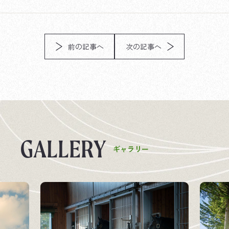
前の記事へ
次の記事へ
G
A
L
L
E
R
Y
ギ
ャ
ラ
リ
ー