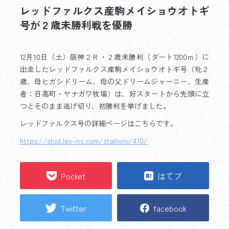
レッドファルクス産駒メイショウオトギ
号が２歳未勝利戦を優勝
12月10日（土）阪神２Ｒ・２歳未勝利（ダート1200ｍ）に
出走したレッドファルクス産駒メイショウオトギ号（牝２
歳、母ヒガシドリーム、母の父ドリームジャーニー、生産
者：日高町・ヤナガワ牧場）は、好スタートから先頭に立
つとそのまま逃げ切り、初勝利を挙げました。
レッドファルクス号の詳細ページはこちらです。
https://stud.lex-inc.com/stallions/470/
Pocket
はてブ
Twitter
facebook