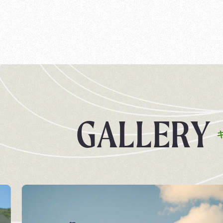
G
A
L
L
E
R
Y
企業情報
競走馬
飼料・馬具