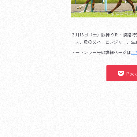
３月18日（土）阪神９Ｒ・淡路
ース、母の父ハービンジャー、生
トーセンラー号の詳細ページは
こ
Pock