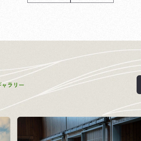
ギ
ャ
ラ
リ
ー