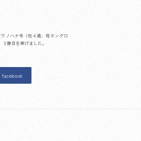
ドウノハナ号（牡４歳、母ヌングロ
、３勝目を挙げました。
facebook