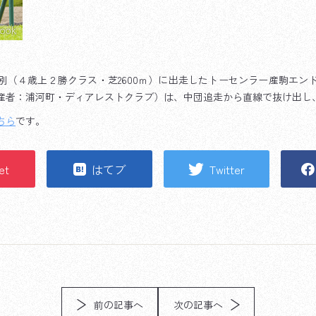
特別（４歳上２勝クラス・芝2600ｍ）に出走したトーセンラー産駒エン
産者：浦河町・ディアレストクラブ）は、中団追走から直線で抜け出し
ちら
です。
et
はてブ
Twitter
前の記事へ
次の記事へ