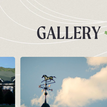
G
A
L
L
E
R
Y
企業情報
競走馬
飼料・馬具