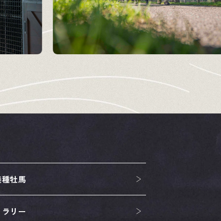
養種牡馬
ャラリー