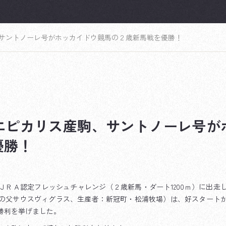
サントノーレ号がホッカイドウ競馬の２歳新馬戦を優勝！
エピカリス産駒、サントノーレ号が
優勝！
ＪＲＡ認定フレッシュチャレンジ（２歳新馬・ダート1200ｍ）に出走
の父サウスヴィグラス、生産者：新冠町・松浦牧場）は、好スタート
勝利を挙げました。