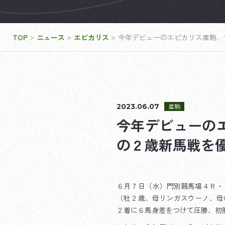
>
>
>
TOP
ニュース
エピカリス
今年デビューのエピカリス産駒、
2023.06.07
産駒
今年デビューの
の２歳新馬戦を
６月７日（水）門別競馬場４Ｒ・
（牡２歳、母リンガスウーノ、母
２着に６馬身差をつけて圧勝、初