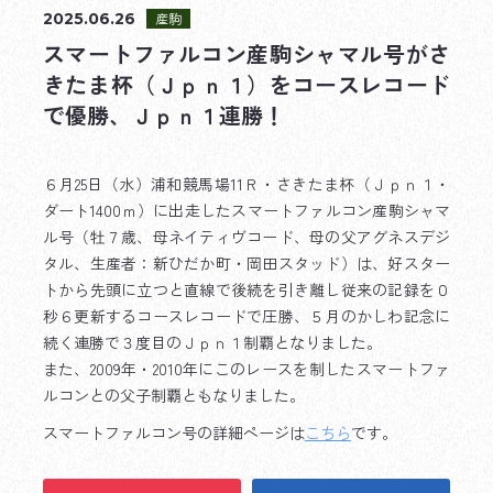
2025.06.26
産駒
スマートファルコン産駒シャマル号がさ
きたま杯（Ｊｐｎ１）をコースレコード
で優勝、Ｊｐｎ１連勝！
６月25日（水）浦和競馬場11Ｒ・さきたま杯（Ｊｐｎ１・
ダート1400ｍ）に出走したスマートファルコン産駒シャマ
ル号（牡７歳、母ネイティヴコード、母の父アグネスデジ
タル、生産者：新ひだか町・岡田スタッド）は、好スター
トから先頭に立つと直線で後続を引き離し従来の記録を０
秒６更新するコースレコードで圧勝、５月のかしわ記念に
続く連勝で３度目のＪｐｎ１制覇となりました。
また、2009年・2010年にこのレースを制したスマートファ
ルコンとの父子制覇ともなりました。
スマートファルコン号の詳細ページは
こちら
です。