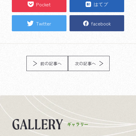
Pocket
はてブ
Twitter
facebook
前の記事へ
次の記事へ
G
A
L
L
E
R
Y
ギ
ャ
ラ
リ
ー