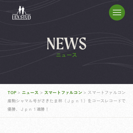
NEWS
ニュース
>
>
>
TOP
ニュース
スマートファルコン
スマートファルコン
産駒シャマル号がさきたま杯（Ｊｐｎ１）をコースレコードで
優勝、Ｊｐｎ１連勝！